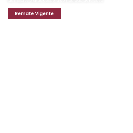
tus mejores ofertas desde la comodidad de tu casa.
Remate Vigente
Apoya