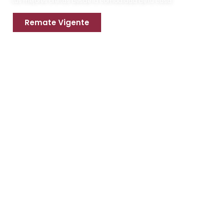
tus mejores ofertas desde la comodidad de tu casa.
Remate Vigente
Apoya